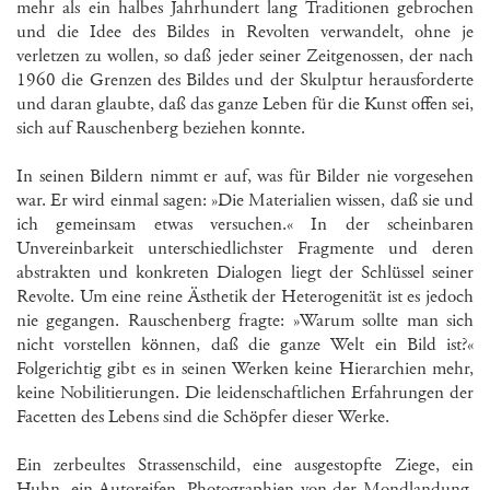
mehr als ein halbes Jahrhundert lang Traditionen gebrochen
und die Idee des Bildes in Revolten verwandelt, ohne je
verletzen zu wollen, so daß jeder seiner Zeitgenossen, der nach
1960 die Grenzen des Bildes und der Skulptur herausforderte
und daran glaubte, daß das ganze Leben für die Kunst offen sei,
sich auf Rauschenberg beziehen konnte.
In seinen Bildern nimmt er auf, was für Bilder nie vorgesehen
war. Er wird einmal sagen: »Die Materialien wissen, daß sie und
ich gemeinsam etwas versuchen.« In der scheinbaren
Unvereinbarkeit unterschiedlichster Fragmente und deren
abstrakten und konkreten Dialogen liegt der Schlüssel seiner
Revolte. Um eine reine Ästhetik der Heterogenität ist es jedoch
nie gegangen. Rauschenberg fragte: »Warum sollte man sich
nicht vorstellen können, daß die ganze Welt ein Bild ist?«
Folgerichtig gibt es in seinen Werken keine Hierarchien mehr,
keine Nobilitierungen. Die leidenschaftlichen Erfahrungen der
Facetten des Lebens sind die Schöpfer dieser Werke.
Ein zerbeultes Strassenschild, eine ausgestopfte Ziege, ein
Huhn, ein Autoreifen, Photographien von der Mondlandung,