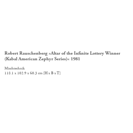
Robert Rauschenberg »Altar of the Infinite Lottery Winner
R
(Kabal American Zephyr Series)« 1981
Pfl
50
Mischtechnik
118.1 x 102.9 x 60.3 cm [H x B x T]