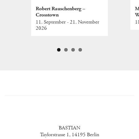
Robert Rauschenberg –
M
Crosstown
W
11. September - 21. November
1
2026
BASTIAN
Taylorstrasse 1, 14195 Berlin