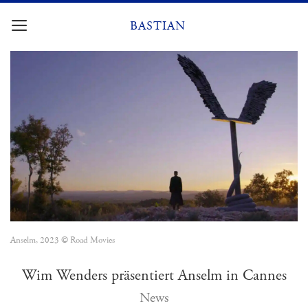
Zum
Inhalt
BASTIAN
springen
Anselm, 2023 © Road Movies
Wim Wenders präsentiert Anselm in Cannes
News