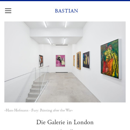
Zum
Inhalt
BASTIAN
springen
»Hans Hofmann - Fury: Painting after the War«
Die Galerie in London