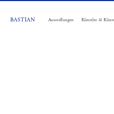
Zum
Inhalt
springen
BASTIAN
Ausstellungen
Künstler & Künst