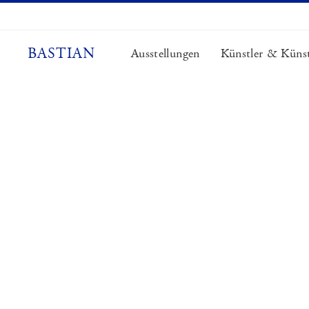
Zum
Inhalt
springen
BASTIAN
Ausstellungen
Künstler & Künst