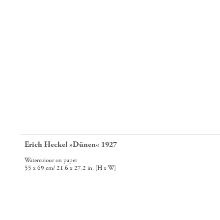
Erich Heckel »Dünen« 1927
e
Watercolour on paper
55 x 69 cm/ 21.6 x 27.2 in. [H x W]