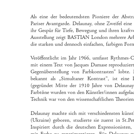
Als eine der bedeutendsten Pioniere der Abstra
Pariser Avantgarde. Delaunay, ohne Zweifel eine de
ihr Gespür für Tiefe, Bewegung und ihren kra
Ausstellung zeigt BASTIAN London mehrere Arbe
die starken und dennoch einfachen, farbigen For
Veröffentlicht im Jahr 1966, umfasst Rythmes-C
mit einem Text von Jacques Damase reproduziert 
Gegenüberstellung von Farbkontrasten“ lobte
bekannt als „Simultaner Kontrast“, ist eine 
(gegründet Mitte der 1910 Jahre von Delauna
Farbtöne wurden von den Künstler/innen aufg
Technik war von den wissenschaftlichen Theorien
Delaunay machte sich mit verschiedensten künstl
(Ukraine) geboren, studierte sie zuerst in St.P
Inspiriert durch die deutschen Expressionisten,
mit Farbe zu experimentieren. Für Delaunay w