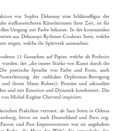
ktion war Sophia Delaunay eine Schlüsselfigur der
r einflussreichsten Künstlerinnen ihrer Zeit, ist für
ftvollen Umgang mit Farbe bekannt. In der kommenden
iten aus Delaunays Rythmes-Couleurs Serie, welche
men zeigen, welche ihr Spätwerk ausmachen.
ouleurs 11 Gouachen auf Papier, welche als Pochoirs
wurden, der „die innere Stärke von Kunst durch die
. Die poetische Sprache von Farbe und Form, auch
Pionierleistung der radikalen Orphismus-Bewegung
y und ihrem Mann Robert): Primäre und sekundäre
eladen und mit Emotion und Dynamik kombiniert. Die
 von Michel-Eugène Chevreul inspiriert.
erischen Praktiken vertraut; als Sara Stern in Odessa
etersburg, bevor sie nach Deutschland und Paris zog.
 Fauves und Post-Impressionisten war sie angehalten
ar Farbe „die Haut der Welt“: Sie entwickelte den