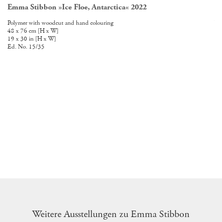
Emma Stibbon »Ice Floe, Antarctica« 2022
Em
Polymer with woodcut and hand colouring
Wa
48 x 76 cm [H x W]
15
19 x 30 in [H x W]
60
Ed. No. 15/35
Weitere Ausstellungen zu Emma Stibbon