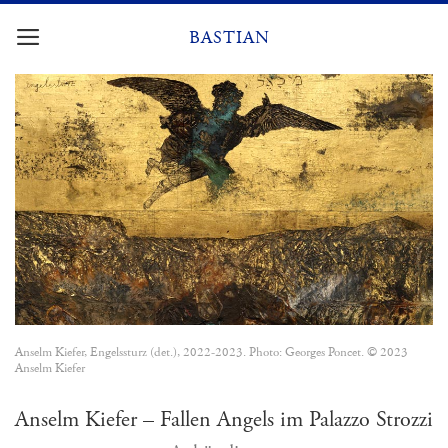
Zum
Inhalt
BASTIAN
springen
Anselm Kiefer, Engelssturz (det.), 2022-2023. Photo: Georges Poncet. © 2023
Anselm Kiefer
Anselm Kiefer – Fallen Angels im Palazzo Strozzi